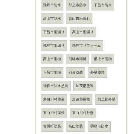
飛騨市防水
郡上市防水
下呂市防水
高山市防水
高山市雨漏れ
下呂市雨漏り
高山市雨漏り
飛騨市雨漏り
飛騨市リフォーム
高山市雨樋
飛騨市雨樋
郡上市雨樋
下呂市雨樋
部分塗装
外壁修理
飛騨市防水塗装
加茂郡塗装
東白川村塗装
加茂郡屋根
加茂郡外壁
東白川村屋根
東白川村外壁
古川町塗装
高山塗装
羽島市防水